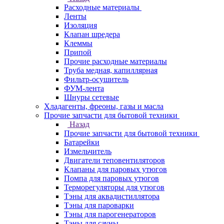
Расходные материалы
Ленты
Изоляция
Клапан шредера
Клеммы
Припой
Прочие расходные материалы
Труба медная, капиллярная
Фильтр-осушитель
ФУМ-лента
Шнуры сетевые
Хладагенты, фреоны, газы и масла
Прочие запчасти для бытовой техники
Назад
Прочие запчасти для бытовой техники
Батарейки
Измельчитель
Двигатели теповентиляторов
Клапаны для паровых утюгов
Помпа для паровых утюгов
Терморегуляторы для утюгов
Тэны для аквадистиллятора
Тэны для пароварки
Тэны для парогенераторов
Тэны для сауны