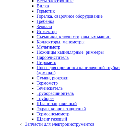
Весы электронные
Вилка
Герметик
Горелка, сварочное оборудование
Гребенка
Зеркало
Инжектор
Съемники, ключи стиральных машин
Коллекторы, манометры
Мультиметр
Ножницы капиллярные, риммеры
Пароочиститель
Пирометр
Пресс для прочистки капиллярной трубки
(домкрат)
Сумки, рюкзаки
Термометр
Течеискатель
Труборасширитель
Труборез
Шланг заправочный
Экран, коврик защитный
Термоанемометр
Шланг газовый
Запчасти для электроинструментов