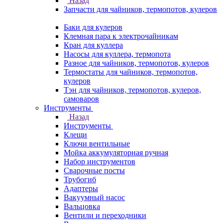
Назад
Запчасти для чайников, термопотов, кулеров
Баки для кулеров
Клемная пара к электрочайникам
Кран для куллера
Насосы для куллера, термопота
Разное для чайников, термопотов, кулеров
Термостаты для чайников, термопотов,
кулеров
Тэн для чайников, термопотов, кулеров,
самоваров
Инструменты
Назад
Инструменты
Клещи
Ключи вентильные
Мойка аккумуляторная ручная
Набор инструментов
Сварочные посты
Трубогиб
Aдаптеры
Вакуумный насос
Вальцовка
Вентили и переходники