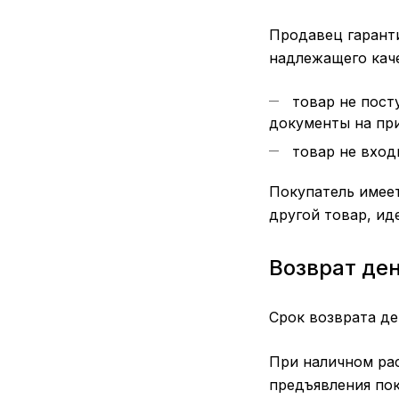
Продавец гаранти
надлежащего каче
товар не посту
документы на при
товар не вход
Покупатель имеет
другой товар, ид
Возврат де
Срок возврата де
При наличном рас
предъявления пок