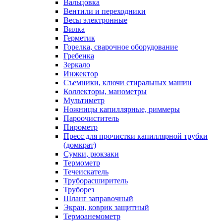
Вальцовка
Вентили и переходники
Весы электронные
Вилка
Герметик
Горелка, сварочное оборудование
Гребенка
Зеркало
Инжектор
Съемники, ключи стиральных машин
Коллекторы, манометры
Мультиметр
Ножницы капиллярные, риммеры
Пароочиститель
Пирометр
Пресс для прочистки капиллярной трубки
(домкрат)
Сумки, рюкзаки
Термометр
Течеискатель
Труборасширитель
Труборез
Шланг заправочный
Экран, коврик защитный
Термоанемометр