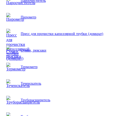
Пароочиститель
Пирометр
Пресс для прочистки капиллярной трубки (домкрат)
Сумки, рюкзаки
Термометр
Течеискатель
Труборасширитель