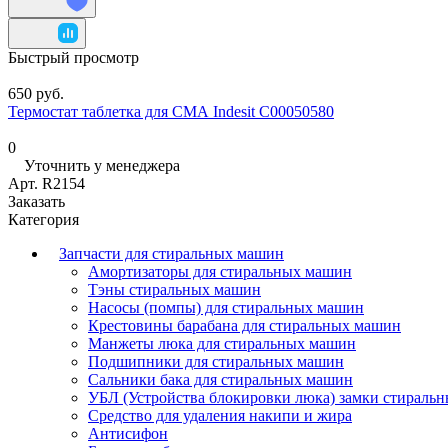
Быстрый просмотр
650 руб.
Термостат таблетка для СМА Indesit C00050580
0
Уточнить у менеджера
Арт.
R2154
Заказать
Категория
Запчасти для стиральных машин
Амортизаторы для стиральных машин
Тэны стиральных машин
Насосы (помпы) для стиральных машин
Крестовины барабана для стиральных машин
Манжеты люка для стиральных машин
Подшипники для стиральных машин
Сальники бака для стиральных машин
УБЛ (Устройства блокировки люка) замки стираль
Средство для удаления накипи и жира
Антисифон