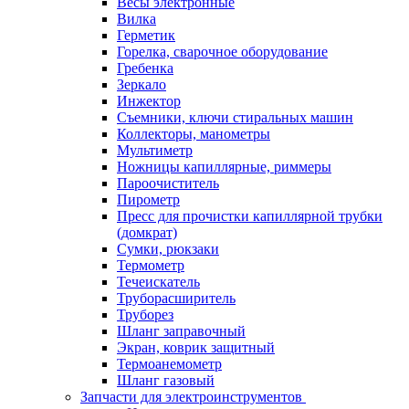
Весы электронные
Вилка
Герметик
Горелка, сварочное оборудование
Гребенка
Зеркало
Инжектор
Съемники, ключи стиральных машин
Коллекторы, манометры
Мультиметр
Ножницы капиллярные, риммеры
Пароочиститель
Пирометр
Пресс для прочистки капиллярной трубки
(домкрат)
Сумки, рюкзаки
Термометр
Течеискатель
Труборасширитель
Труборез
Шланг заправочный
Экран, коврик защитный
Термоанемометр
Шланг газовый
Запчасти для электроинструментов