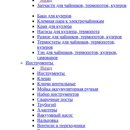
Назад
Запчасти для чайников, термопотов, кулеров
Баки для кулеров
Клемная пара к электрочайникам
Кран для куллера
Насосы для куллера, термопота
Разное для чайников, термопотов, кулеров
Термостаты для чайников, термопотов,
кулеров
Тэн для чайников, термопотов, кулеров,
самоваров
Инструменты
Назад
Инструменты
Клещи
Ключи вентильные
Мойка аккумуляторная ручная
Набор инструментов
Сварочные посты
Трубогиб
Aдаптеры
Вакуумный насос
Вальцовка
Вентили и переходники