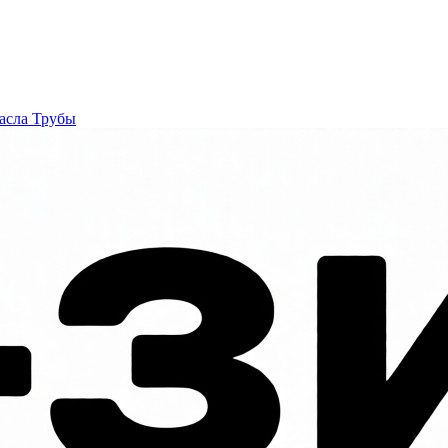
асла
Трубы