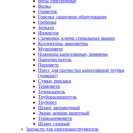
Весы электронные
Вилка
Герметик
Горелка, сварочное оборудование
Гребенка
Зеркало
Инжектор
Съемники, ключи стиральных машин
Коллекторы, манометры
Мультиметр
Ножницы капиллярные, риммеры
Пароочиститель
Пирометр
Пресс для прочистки капиллярной трубки
(домкрат)
Сумки, рюкзаки
Термометр
Течеискатель
Труборасширитель
Труборез
Шланг заправочный
Экран, коврик защитный
Термоанемометр
Шланг газовый
Запчасти для электроинструментов