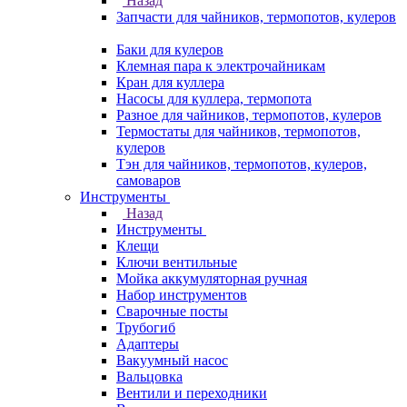
Назад
Запчасти для чайников, термопотов, кулеров
Баки для кулеров
Клемная пара к электрочайникам
Кран для куллера
Насосы для куллера, термопота
Разное для чайников, термопотов, кулеров
Термостаты для чайников, термопотов,
кулеров
Тэн для чайников, термопотов, кулеров,
самоваров
Инструменты
Назад
Инструменты
Клещи
Ключи вентильные
Мойка аккумуляторная ручная
Набор инструментов
Сварочные посты
Трубогиб
Aдаптеры
Вакуумный насос
Вальцовка
Вентили и переходники