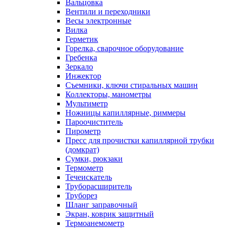
Вальцовка
Вентили и переходники
Весы электронные
Вилка
Герметик
Горелка, сварочное оборудование
Гребенка
Зеркало
Инжектор
Съемники, ключи стиральных машин
Коллекторы, манометры
Мультиметр
Ножницы капиллярные, риммеры
Пароочиститель
Пирометр
Пресс для прочистки капиллярной трубки
(домкрат)
Сумки, рюкзаки
Термометр
Течеискатель
Труборасширитель
Труборез
Шланг заправочный
Экран, коврик защитный
Термоанемометр