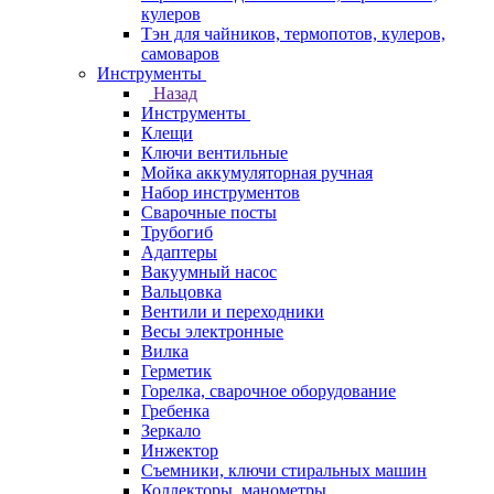
кулеров
Тэн для чайников, термопотов, кулеров,
самоваров
Инструменты
Назад
Инструменты
Клещи
Ключи вентильные
Мойка аккумуляторная ручная
Набор инструментов
Сварочные посты
Трубогиб
Aдаптеры
Вакуумный насос
Вальцовка
Вентили и переходники
Весы электронные
Вилка
Герметик
Горелка, сварочное оборудование
Гребенка
Зеркало
Инжектор
Съемники, ключи стиральных машин
Коллекторы, манометры