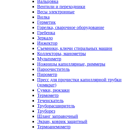
Вальцовка
Вентили и переходники
Весы электронные
Вилка
Герметик
Горелка, сварочное оборудование
Гребенка
Зеркало
Инжектор
Съемники, ключи стиральных машин
Коллекторы, манометры
Мультиметр
Ножницы капиллярные, риммеры
Пароочиститель
Пирометр
Пресс для прочистки капиллярной трубки
(домкрат)
Сумки, рюкзаки
Термометр
Течеискатель
Труборасширитель
Труборез
Шланг заправочный
Экран, коврик защитный
Термоанемометр