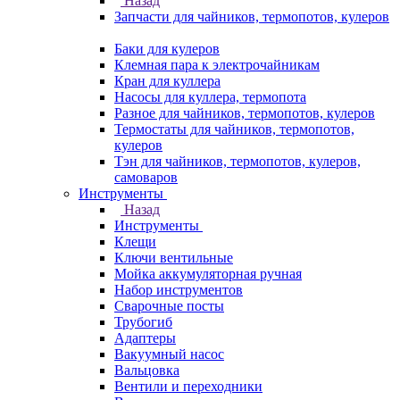
Назад
Запчасти для чайников, термопотов, кулеров
Баки для кулеров
Клемная пара к электрочайникам
Кран для куллера
Насосы для куллера, термопота
Разное для чайников, термопотов, кулеров
Термостаты для чайников, термопотов,
кулеров
Тэн для чайников, термопотов, кулеров,
самоваров
Инструменты
Назад
Инструменты
Клещи
Ключи вентильные
Мойка аккумуляторная ручная
Набор инструментов
Сварочные посты
Трубогиб
Aдаптеры
Вакуумный насос
Вальцовка
Вентили и переходники