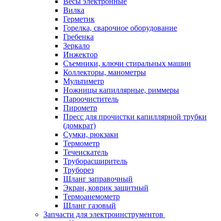
Весы электронные
Вилка
Герметик
Горелка, сварочное оборудование
Гребенка
Зеркало
Инжектор
Съемники, ключи стиральных машин
Коллекторы, манометры
Мультиметр
Ножницы капиллярные, риммеры
Пароочиститель
Пирометр
Пресс для прочистки капиллярной трубки
(домкрат)
Сумки, рюкзаки
Термометр
Течеискатель
Труборасширитель
Труборез
Шланг заправочный
Экран, коврик защитный
Термоанемометр
Шланг газовый
Запчасти для электроинструментов