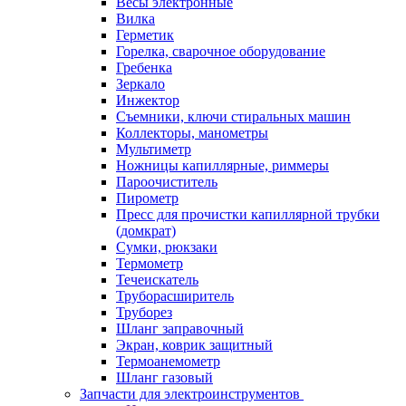
Весы электронные
Вилка
Герметик
Горелка, сварочное оборудование
Гребенка
Зеркало
Инжектор
Съемники, ключи стиральных машин
Коллекторы, манометры
Мультиметр
Ножницы капиллярные, риммеры
Пароочиститель
Пирометр
Пресс для прочистки капиллярной трубки
(домкрат)
Сумки, рюкзаки
Термометр
Течеискатель
Труборасширитель
Труборез
Шланг заправочный
Экран, коврик защитный
Термоанемометр
Шланг газовый
Запчасти для электроинструментов