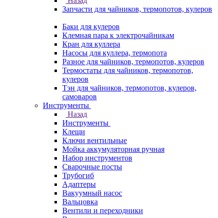
Назад
Запчасти для чайников, термопотов, кулеров
Баки для кулеров
Клемная пара к электрочайникам
Кран для куллера
Насосы для куллера, термопота
Разное для чайников, термопотов, кулеров
Термостаты для чайников, термопотов,
кулеров
Тэн для чайников, термопотов, кулеров,
самоваров
Инструменты
Назад
Инструменты
Клещи
Ключи вентильные
Мойка аккумуляторная ручная
Набор инструментов
Сварочные посты
Трубогиб
Aдаптеры
Вакуумный насос
Вальцовка
Вентили и переходники