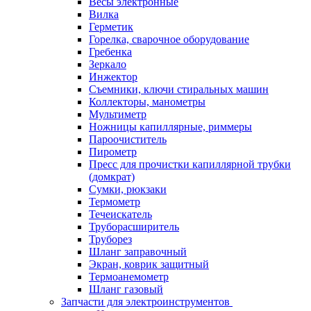
Весы электронные
Вилка
Герметик
Горелка, сварочное оборудование
Гребенка
Зеркало
Инжектор
Съемники, ключи стиральных машин
Коллекторы, манометры
Мультиметр
Ножницы капиллярные, риммеры
Пароочиститель
Пирометр
Пресс для прочистки капиллярной трубки
(домкрат)
Сумки, рюкзаки
Термометр
Течеискатель
Труборасширитель
Труборез
Шланг заправочный
Экран, коврик защитный
Термоанемометр
Шланг газовый
Запчасти для электроинструментов