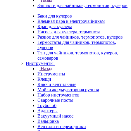
Назад
Запчасти для чайников, термопотов, кулеров
Баки для кулеров
Клемная пара к электрочайникам
Кран для куллера
Насосы для куллера, термопота
Разное для чайников, термопотов, кулеров
Термостаты для чайников, термопотов,
кулеров
Тэн для чайников, термопотов, кулеров,
самоваров
Инструменты
Назад
Инструменты
Клещи
Ключи вентильные
Мойка аккумуляторная ручная
Набор инструментов
Сварочные посты
Трубогиб
Aдаптеры
Вакуумный насос
Вальцовка
Вентили и переходники