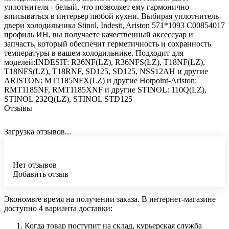
уплотнителя - белый, что позволяет ему гармонично
вписываться в интерьер любой кухни. Выбирая уплотнитель
двери холодильника Stinol, Indesit, Ariston 571*1093 C00854017
профиль ИН, вы получаете качественный аксессуар и
запчасть, который обеспечит герметичность и сохранность
температуры в вашем холодильнике. Подходит для
моделей:INDESIT: R36NF(LZ), R36NFS(LZ), T18NF(LZ),
T18NFS(LZ), T18RNF, SD125, SD125, NSS12AH и другие
ARISTON: MT1185NFX(LZ) и другие Hotpoint-Ariston:
RMT1185NF, RMT1185XNF и другие STINOL: 110Q(LZ),
STINOL 232Q(LZ), STINOL STD125
Отзывы
Загрузка отзывов...
Нет отзывов
Добавить отзыв
Экономьте время на получении заказа. В интернет-магазине
доступно 4 варианта доставки:
Когда товар поступит на склад, курьерская служба