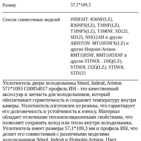
57,1*109,3
Размер
INDESIT: R36NF(LZ),
Список совместимых моделей
R36NFS(LZ), T18NF(LZ),
T18NFS(LZ), T18RNF, SD125,
SD125, NSS12AH и другие
ARISTON: MT1185NFX(LZ) и
другие Hotpoint-Ariston:
RMT1185NF, RMT1185XNF и
другие STINOL: 110Q(LZ),
STINOL 232Q(LZ), STINOL
STD125
Уплотнитель двери холодильника Stinol, Indesit, Ariston
571*1093 C00854017 профиль ИН - это качественный
аксессуар и запчасть для холодильников, который
обеспечивает герметичность и сохраняет температуру внутри
камеры. Уплотнитель изготовлен из резины, что гарантирует
его долговечность и устойчивость к износу. Материал
обладает отличными теплоизоляционными свойствами, что
позволяет сохранять холод или тепло внутри холодильника.
Уплотнитель имеет размеры 57,1*109,3 мм и профиль ИН, что
делает его совместимым с различными моделями
холодильников Stinol, Indesit и Hotpoint-Ariston. Цвет