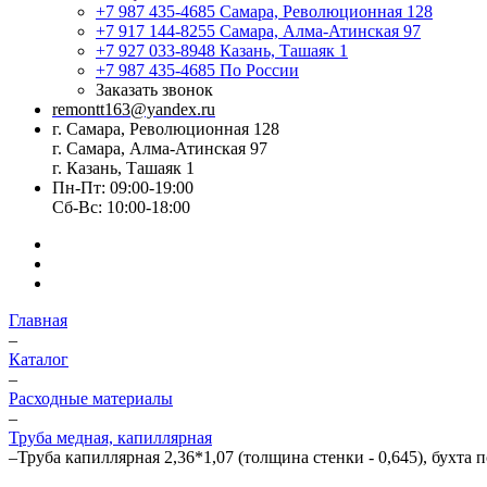
+7 987 435-4685
Самара, Революционная 128
+7 917 144-8255
Самара, Алма-Атинская 97
+7 927 033-8948
Казань, Ташаяк 1
+7 987 435-4685
По России
Заказать звонок
remontt163@yandex.ru
г. Самара, Революционная 128
г. Самара, Алма-Атинская 97
г. Казань, Ташаяк 1
Пн-Пт: 09:00-19:00
Сб-Вс: 10:00-18:00
Главная
–
Каталог
–
Расходные материалы
–
Труба медная, капиллярная
–
Труба капиллярная 2,36*1,07 (толщина стенки - 0,645), бухта 