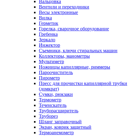
Вальцовка
Вентили и переходники
Весы электронные
Вилка
Герметик
Горелка, сварочное оборудование
Гребенка
Зеркало
Инжектор
Съемники, ключи стиральных машин
Коллекторы, манометры
Мультиметр
Ножницы капиллярные, риммеры
Пароочиститель
Пирометр
Пресс для прочистки капиллярной трубки
(домкрат)
Сумки, рюкзаки
Термометр
Течеискатель
Труборасширитель
Труборез
Шланг заправочный
Экран, коврик защитный
Термоанемометр