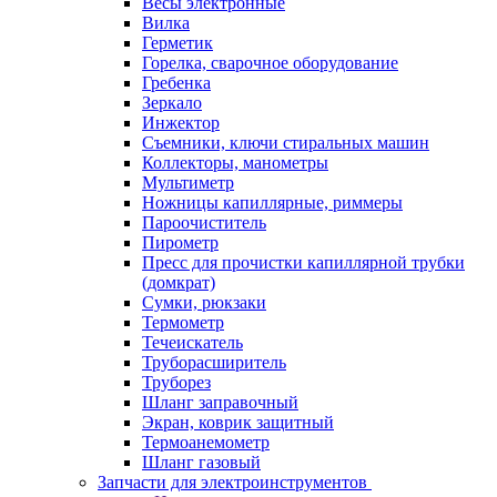
Весы электронные
Вилка
Герметик
Горелка, сварочное оборудование
Гребенка
Зеркало
Инжектор
Съемники, ключи стиральных машин
Коллекторы, манометры
Мультиметр
Ножницы капиллярные, риммеры
Пароочиститель
Пирометр
Пресс для прочистки капиллярной трубки
(домкрат)
Сумки, рюкзаки
Термометр
Течеискатель
Труборасширитель
Труборез
Шланг заправочный
Экран, коврик защитный
Термоанемометр
Шланг газовый
Запчасти для электроинструментов