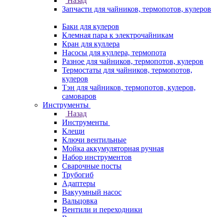
Назад
Запчасти для чайников, термопотов, кулеров
Баки для кулеров
Клемная пара к электрочайникам
Кран для куллера
Насосы для куллера, термопота
Разное для чайников, термопотов, кулеров
Термостаты для чайников, термопотов,
кулеров
Тэн для чайников, термопотов, кулеров,
самоваров
Инструменты
Назад
Инструменты
Клещи
Ключи вентильные
Мойка аккумуляторная ручная
Набор инструментов
Сварочные посты
Трубогиб
Aдаптеры
Вакуумный насос
Вальцовка
Вентили и переходники