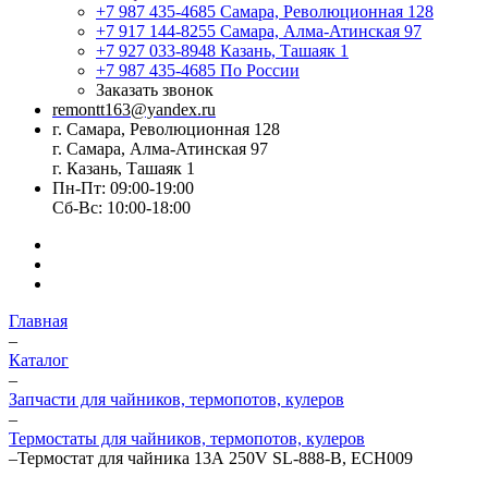
+7 987 435-4685
Самара, Революционная 128
+7 917 144-8255
Самара, Алма-Атинская 97
+7 927 033-8948
Казань, Ташаяк 1
+7 987 435-4685
По России
Заказать звонок
remontt163@yandex.ru
г. Самара, Революционная 128
г. Самара, Алма-Атинская 97
г. Казань, Ташаяк 1
Пн-Пт: 09:00-19:00
Сб-Вс: 10:00-18:00
Главная
–
Каталог
–
Запчасти для чайников, термопотов, кулеров
–
Термостаты для чайников, термопотов, кулеров
–
Термостат для чайника 13А 250V SL-888-B, ECH009