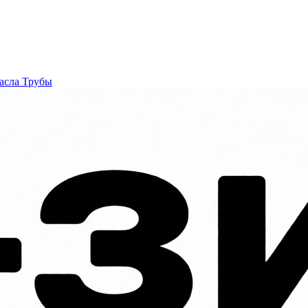
асла
Трубы