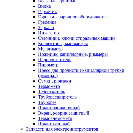
Весы электронные
Вилка
Герметик
Горелка, сварочное оборудование
Гребенка
Зеркало
Инжектор
Съемники, ключи стиральных машин
Коллекторы, манометры
Мультиметр
Ножницы капиллярные, риммеры
Пароочиститель
Пирометр
Пресс для прочистки капиллярной трубки
(домкрат)
Сумки, рюкзаки
Термометр
Течеискатель
Труборасширитель
Труборез
Шланг заправочный
Экран, коврик защитный
Термоанемометр
Шланг газовый
Запчасти для электроинструментов