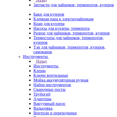
Назад
Запчасти для чайников, термопотов, кулеров
Баки для кулеров
Клемная пара к электрочайникам
Кран для куллера
Насосы для куллера, термопота
Разное для чайников, термопотов, кулеров
Термостаты для чайников, термопотов,
кулеров
Тэн для чайников, термопотов, кулеров,
самоваров
Инструменты
Назад
Инструменты
Клещи
Ключи вентильные
Мойка аккумуляторная ручная
Набор инструментов
Сварочные посты
Трубогиб
Aдаптеры
Вакуумный насос
Вальцовка
Вентили и переходники