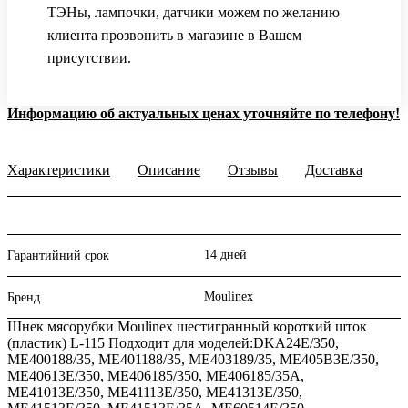
ТЭНы, лампочки, датчики можем по желанию
клиента прозвонить в магазине в Вашем
присутствии.
Информацию об актуальных ценах уточняйте по телефону!
Характеристики
Описание
Отзывы
Доставка
14 дней
Гарантийний срок
Moulinex
Бренд
Шнек мясорубки Moulinex шестигранный короткий шток
(пластик) L-115 Подходит для моделей:DKA24E/350,
ME400188/35, ME401188/35, ME403189/35, ME405B3E/350,
ME40613E/350, ME406185/350, ME406185/35A,
ME41013E/350, ME41113E/350, ME41313E/350,