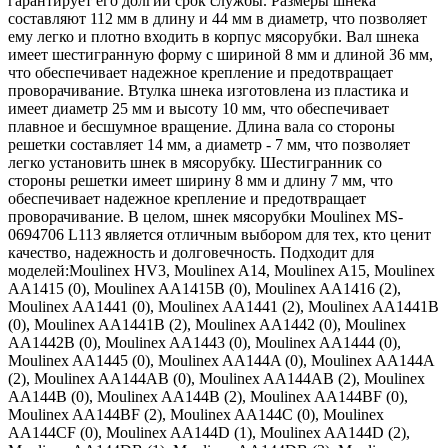
гарантирует его долгий срок службы. Размеры шнека
составляют 112 мм в длину и 44 мм в диаметр, что позволяет
ему легко и плотно входить в корпус мясорубки. Вал шнека
имеет шестигранную форму с шириной 8 мм и длиной 36 мм,
что обеспечивает надежное крепление и предотвращает
проворачивание. Втулка шнека изготовлена из пластика и
имеет диаметр 25 мм и высоту 10 мм, что обеспечивает
плавное и бесшумное вращение. Длина вала со стороны
решетки составляет 14 мм, а диаметр - 7 мм, что позволяет
легко установить шнек в мясорубку. Шестигранник со
стороны решетки имеет ширину 8 мм и длину 7 мм, что
обеспечивает надежное крепление и предотвращает
проворачивание. В целом, шнек мясорубки Moulinex MS-
0694706 L113 является отличным выбором для тех, кто ценит
качество, надежность и долговечность. Подходит для
моделей:Moulinex HV3, Moulinex A14, Moulinex A15, Moulinex
AA1415 (0), Moulinex AA1415B (0), Moulinex AA1416 (2),
Moulinex AA1441 (0), Moulinex AA1441 (2), Moulinex AA1441B
(0), Moulinex AA1441B (2), Moulinex AA1442 (0), Moulinex
AA1442B (0), Moulinex AA1443 (0), Moulinex AA1444 (0),
Moulinex AA1445 (0), Moulinex AA144A (0), Moulinex AA144A
(2), Moulinex AA144AB (0), Moulinex AA144AB (2), Moulinex
AA144B (0), Moulinex AA144B (2), Moulinex AA144BF (0),
Moulinex AA144BF (2), Moulinex AA144C (0), Moulinex
AA144CF (0), Moulinex AA144D (1), Moulinex AA144D (2),