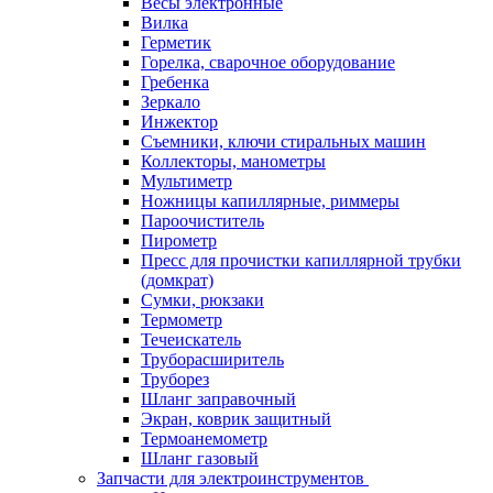
Весы электронные
Вилка
Герметик
Горелка, сварочное оборудование
Гребенка
Зеркало
Инжектор
Съемники, ключи стиральных машин
Коллекторы, манометры
Мультиметр
Ножницы капиллярные, риммеры
Пароочиститель
Пирометр
Пресс для прочистки капиллярной трубки
(домкрат)
Сумки, рюкзаки
Термометр
Течеискатель
Труборасширитель
Труборез
Шланг заправочный
Экран, коврик защитный
Термоанемометр
Шланг газовый
Запчасти для электроинструментов