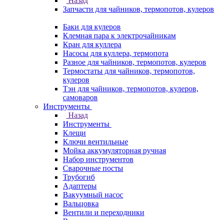
Назад
Запчасти для чайников, термопотов, кулеров
Баки для кулеров
Клемная пара к электрочайникам
Кран для куллера
Насосы для куллера, термопота
Разное для чайников, термопотов, кулеров
Термостаты для чайников, термопотов,
кулеров
Тэн для чайников, термопотов, кулеров,
самоваров
Инструменты
Назад
Инструменты
Клещи
Ключи вентильные
Мойка аккумуляторная ручная
Набор инструментов
Сварочные посты
Трубогиб
Aдаптеры
Вакуумный насос
Вальцовка
Вентили и переходники