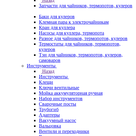
Назад
Запчасти для чайников, термопотов, кулеров
Баки для кулеров
Клемная пара к электрочайникам
Кран для куллера
Насосы для куллера, термопота
Разное для чайников, термопотов, кулеров
Термостаты для чайников, термопотов,
кулеров
Тэн для чайников, термопотов, кулеров,
самоваров
Инструменты
Назад
Инструменты
Клещи
Ключи вентильные
Мойка аккумуляторная ручная
Набор инструментов
Сварочные посты
Трубогиб
Aдаптеры
Вакуумный насос
Вальцовка
Вентили и переходники