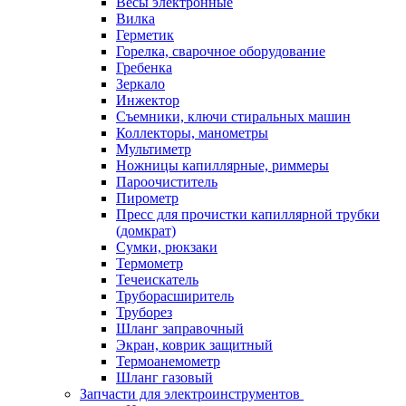
Весы электронные
Вилка
Герметик
Горелка, сварочное оборудование
Гребенка
Зеркало
Инжектор
Съемники, ключи стиральных машин
Коллекторы, манометры
Мультиметр
Ножницы капиллярные, риммеры
Пароочиститель
Пирометр
Пресс для прочистки капиллярной трубки
(домкрат)
Сумки, рюкзаки
Термометр
Течеискатель
Труборасширитель
Труборез
Шланг заправочный
Экран, коврик защитный
Термоанемометр
Шланг газовый
Запчасти для электроинструментов