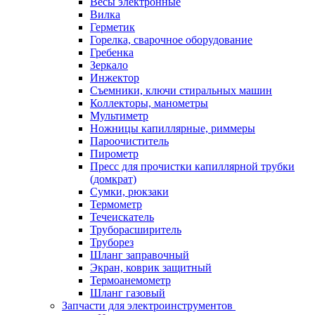
Весы электронные
Вилка
Герметик
Горелка, сварочное оборудование
Гребенка
Зеркало
Инжектор
Съемники, ключи стиральных машин
Коллекторы, манометры
Мультиметр
Ножницы капиллярные, риммеры
Пароочиститель
Пирометр
Пресс для прочистки капиллярной трубки
(домкрат)
Сумки, рюкзаки
Термометр
Течеискатель
Труборасширитель
Труборез
Шланг заправочный
Экран, коврик защитный
Термоанемометр
Шланг газовый
Запчасти для электроинструментов