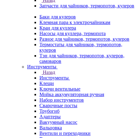
Назад
Запчасти для чайников, термопотов, кулеров
Баки для кулеров
Клемная пара к электрочайникам
Кран для куллера
Насосы для куллера, термопота
Разное для чайников, термопотов, кулеров
Термостаты для чайников, термопотов,
кулеров
Тэн для чайников, термопотов, кулеров,
самоваров
Инструменты
Назад
Инструменты
Клещи
Ключи вентильные
Мойка аккумуляторная ручная
Набор инструментов
Сварочные посты
Трубогиб
Aдаптеры
Вакуумный насос
Вальцовка
Вентили и переходники