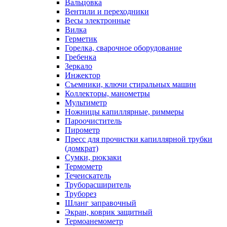
Вальцовка
Вентили и переходники
Весы электронные
Вилка
Герметик
Горелка, сварочное оборудование
Гребенка
Зеркало
Инжектор
Съемники, ключи стиральных машин
Коллекторы, манометры
Мультиметр
Ножницы капиллярные, риммеры
Пароочиститель
Пирометр
Пресс для прочистки капиллярной трубки
(домкрат)
Сумки, рюкзаки
Термометр
Течеискатель
Труборасширитель
Труборез
Шланг заправочный
Экран, коврик защитный
Термоанемометр