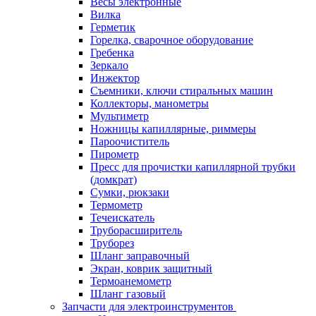
Весы электронные
Вилка
Герметик
Горелка, сварочное оборудование
Гребенка
Зеркало
Инжектор
Съемники, ключи стиральных машин
Коллекторы, манометры
Мультиметр
Ножницы капиллярные, риммеры
Пароочиститель
Пирометр
Пресс для прочистки капиллярной трубки
(домкрат)
Сумки, рюкзаки
Термометр
Течеискатель
Труборасширитель
Труборез
Шланг заправочный
Экран, коврик защитный
Термоанемометр
Шланг газовый
Запчасти для электроинструментов