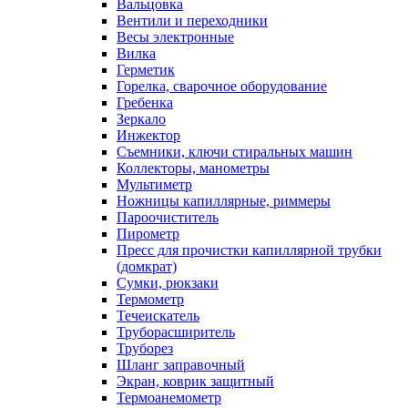
Вальцовка
Вентили и переходники
Весы электронные
Вилка
Герметик
Горелка, сварочное оборудование
Гребенка
Зеркало
Инжектор
Съемники, ключи стиральных машин
Коллекторы, манометры
Мультиметр
Ножницы капиллярные, риммеры
Пароочиститель
Пирометр
Пресс для прочистки капиллярной трубки
(домкрат)
Сумки, рюкзаки
Термометр
Течеискатель
Труборасширитель
Труборез
Шланг заправочный
Экран, коврик защитный
Термоанемометр