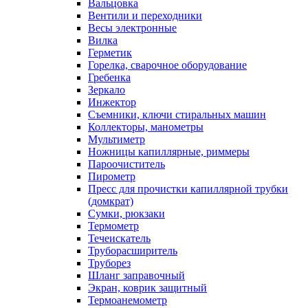
Вальцовка
Вентили и переходники
Весы электронные
Вилка
Герметик
Горелка, сварочное оборудование
Гребенка
Зеркало
Инжектор
Съемники, ключи стиральных машин
Коллекторы, манометры
Мультиметр
Ножницы капиллярные, риммеры
Пароочиститель
Пирометр
Пресс для прочистки капиллярной трубки
(домкрат)
Сумки, рюкзаки
Термометр
Течеискатель
Труборасширитель
Труборез
Шланг заправочный
Экран, коврик защитный
Термоанемометр