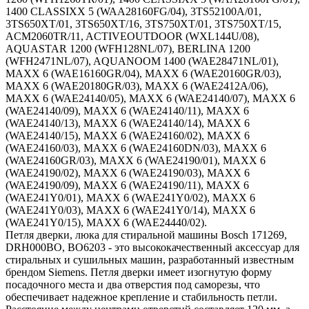
1400 CLASSIXX 5 (WAA28160FG/04), 3TS52100A/01,
3TS650XT/01, 3TS650XT/16, 3TS750XT/01, 3TS750XT/15,
ACM2060TR/11, ACTIVEOUTDOOR (WXL144U/08),
AQUASTAR 1200 (WFH128NL/07), BERLINA 1200
(WFH2471NL/07), AQUANOOM 1400 (WAE28471NL/01),
MAXX 6 (WAE16160GR/04), MAXX 6 (WAE20160GR/03),
MAXX 6 (WAE20180GR/03), MAXX 6 (WAE2412A/06),
MAXX 6 (WAE24140/05), MAXX 6 (WAE24140/07), MAXX 6
(WAE24140/09), MAXX 6 (WAE24140/11), MAXX 6
(WAE24140/13), MAXX 6 (WAE24140/14), MAXX 6
(WAE24140/15), MAXX 6 (WAE24160/02), MAXX 6
(WAE24160/03), MAXX 6 (WAE24160DN/03), MAXX 6
(WAE24160GR/03), MAXX 6 (WAE24190/01), MAXX 6
(WAE24190/02), MAXX 6 (WAE24190/03), MAXX 6
(WAE24190/09), MAXX 6 (WAE24190/11), MAXX 6
(WAE241Y0/01), MAXX 6 (WAE241Y0/02), MAXX 6
(WAE241Y0/03), MAXX 6 (WAE241Y0/14), MAXX 6
(WAE241Y0/15), MAXX 6 (WAE24440/02).
Петля дверки, люка для стиральной машины Bosch 171269,
DRH000BO, BO6203 - это высококачественный аксессуар для
стиральных и сушильных машин, разработанный известным
брендом Siemens. Петля дверки имеет изогнутую форму
посадочного места и два отверстия под саморезы, что
обеспечивает надежное крепление и стабильность петли.