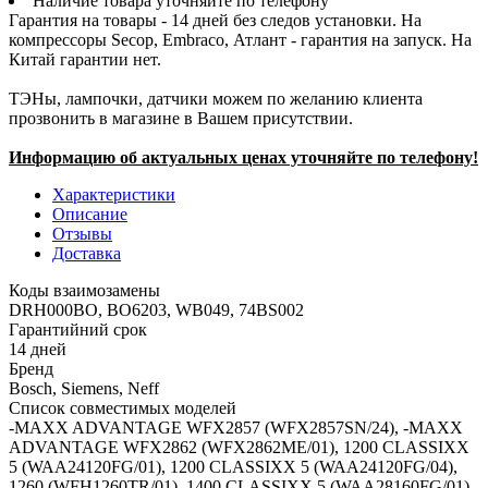
Наличие товара уточняйте по телефону
Гарантия на товары - 14 дней без следов установки. На
компрессоры Secop, Embraco, Атлант - гарантия на запуск. На
Китай гарантии нет.
ТЭНы, лампочки, датчики можем по желанию клиента
прозвонить в магазине в Вашем присутствии.
Информацию об актуальных ценах уточняйте по телефону!
Характеристики
Описание
Отзывы
Доставка
Коды взаимозамены
DRH000BO, BO6203, WB049, 74BS002
Гарантийний срок
14 дней
Бренд
Bosch, Siemens, Neff
Список совместимых моделей
-MAXX ADVANTAGE WFX2857 (WFX2857SN/24), -MAXX
ADVANTAGE WFX2862 (WFX2862ME/01), 1200 CLASSIXX
5 (WAA24120FG/01), 1200 CLASSIXX 5 (WAA24120FG/04),
1260 (WFH1260TR/01), 1400 CLASSIXX 5 (WAA28160FG/01),