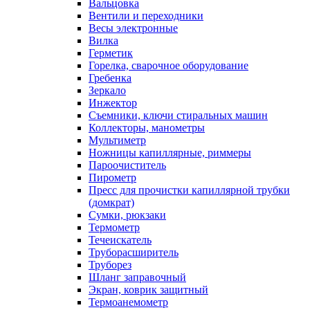
Вальцовка
Вентили и переходники
Весы электронные
Вилка
Герметик
Горелка, сварочное оборудование
Гребенка
Зеркало
Инжектор
Съемники, ключи стиральных машин
Коллекторы, манометры
Мультиметр
Ножницы капиллярные, риммеры
Пароочиститель
Пирометр
Пресс для прочистки капиллярной трубки
(домкрат)
Сумки, рюкзаки
Термометр
Течеискатель
Труборасширитель
Труборез
Шланг заправочный
Экран, коврик защитный
Термоанемометр