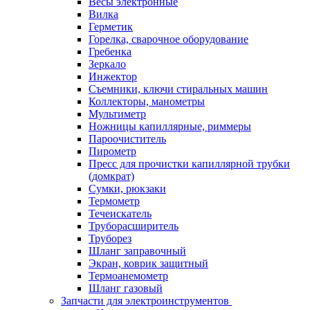
Весы электронные
Вилка
Герметик
Горелка, сварочное оборудование
Гребенка
Зеркало
Инжектор
Съемники, ключи стиральных машин
Коллекторы, манометры
Мультиметр
Ножницы капиллярные, риммеры
Пароочиститель
Пирометр
Пресс для прочистки капиллярной трубки
(домкрат)
Сумки, рюкзаки
Термометр
Течеискатель
Труборасширитель
Труборез
Шланг заправочный
Экран, коврик защитный
Термоанемометр
Шланг газовый
Запчасти для электроинструментов