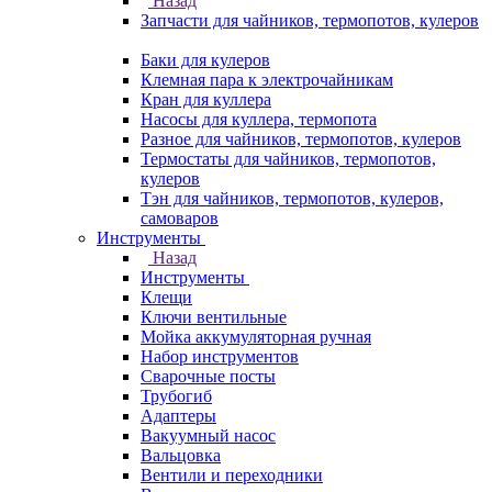
Назад
Запчасти для чайников, термопотов, кулеров
Баки для кулеров
Клемная пара к электрочайникам
Кран для куллера
Насосы для куллера, термопота
Разное для чайников, термопотов, кулеров
Термостаты для чайников, термопотов,
кулеров
Тэн для чайников, термопотов, кулеров,
самоваров
Инструменты
Назад
Инструменты
Клещи
Ключи вентильные
Мойка аккумуляторная ручная
Набор инструментов
Сварочные посты
Трубогиб
Aдаптеры
Вакуумный насос
Вальцовка
Вентили и переходники