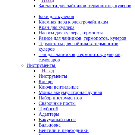
Назад
Запчасти для чайников, термопотов, кулеров
Баки для кулеров
Клемная пара к электрочайникам
Кран для куллера
Насосы для куллера, термопота
Разное для чайников, термопотов, кулеров
Термостаты для чайников, термопотов,
кулеров
Тэн для чайников, термопотов, кулеров,
самоваров
Инструменты
Назад
Инструменты
Клещи
Ключи вентильные
Мойка аккумуляторная ручная
Набор инструментов
Сварочные посты
Трубогиб
Aдаптеры
Вакуумный насос
Вальцовка
Вентили и переходники