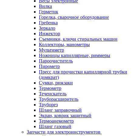
Весы электронные
Вилка
Герметик
Горелка, сварочное оборудование
Гребенка
Зеркало
Инжектор
Съемники, ключи стиральных машин
Коллекторы, манометры
Мультиметр
Ножницы капиллярные, риммеры
Пароочиститель
Пирометр
Пресс для прочистки капиллярной трубки
(домкрат)
Сумки, рюкзаки
Термометр
Течеискатель
Труборасширитель
Труборез
Шланг заправочный
Экран, коврик защитный
Термоанемометр
Шланг газовый
Запчасти для электроинструментов