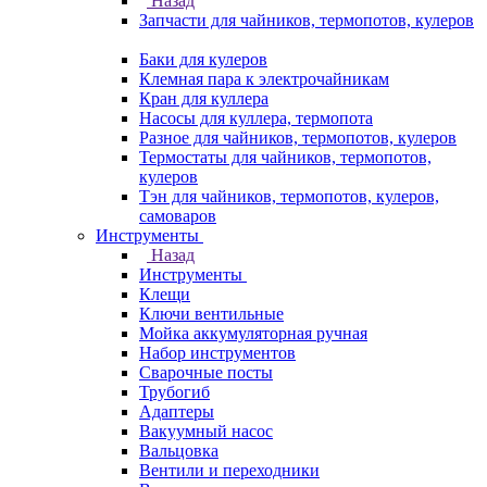
Назад
Запчасти для чайников, термопотов, кулеров
Баки для кулеров
Клемная пара к электрочайникам
Кран для куллера
Насосы для куллера, термопота
Разное для чайников, термопотов, кулеров
Термостаты для чайников, термопотов,
кулеров
Тэн для чайников, термопотов, кулеров,
самоваров
Инструменты
Назад
Инструменты
Клещи
Ключи вентильные
Мойка аккумуляторная ручная
Набор инструментов
Сварочные посты
Трубогиб
Aдаптеры
Вакуумный насос
Вальцовка
Вентили и переходники