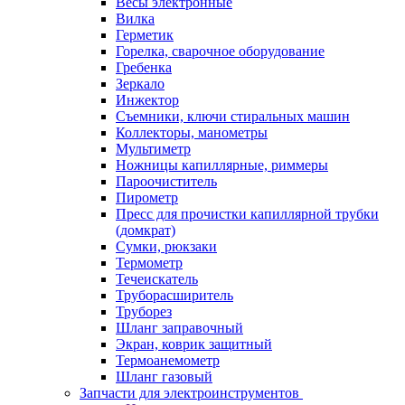
Весы электронные
Вилка
Герметик
Горелка, сварочное оборудование
Гребенка
Зеркало
Инжектор
Съемники, ключи стиральных машин
Коллекторы, манометры
Мультиметр
Ножницы капиллярные, риммеры
Пароочиститель
Пирометр
Пресс для прочистки капиллярной трубки
(домкрат)
Сумки, рюкзаки
Термометр
Течеискатель
Труборасширитель
Труборез
Шланг заправочный
Экран, коврик защитный
Термоанемометр
Шланг газовый
Запчасти для электроинструментов