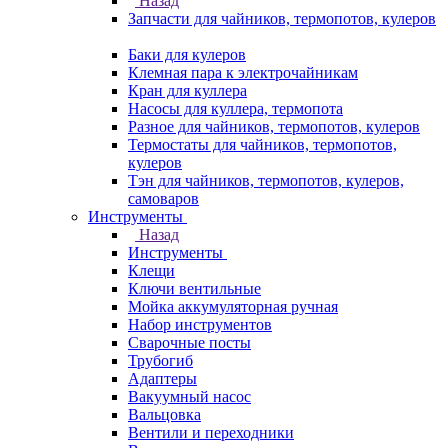
Назад
Запчасти для чайников, термопотов, кулеров
Баки для кулеров
Клемная пара к электрочайникам
Кран для куллера
Насосы для куллера, термопота
Разное для чайников, термопотов, кулеров
Термостаты для чайников, термопотов,
кулеров
Тэн для чайников, термопотов, кулеров,
самоваров
Инструменты
Назад
Инструменты
Клещи
Ключи вентильные
Мойка аккумуляторная ручная
Набор инструментов
Сварочные посты
Трубогиб
Aдаптеры
Вакуумный насос
Вальцовка
Вентили и переходники