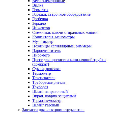
Весы электронные
Вилка
Герметик
Горелка, сварочное оборудование
Гребенка
Зеркало
Инжектор
Съемники, ключи стиральных машин
Коллекторы, манометры
Мультиметр
Ножницы капиллярные, риммеры
Пароочиститель
Пирометр
Пресс для прочистки капиллярной трубки
(домкрат)
Сумки, рюкзаки
Термометр
Течеискатель
Труборасширитель
Труборез
Шланг заправочный
Экран, коврик защитный
Термоанемометр
Шланг газовый
Запчасти для электроинструментов