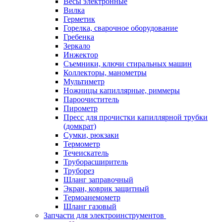
Весы электронные
Вилка
Герметик
Горелка, сварочное оборудование
Гребенка
Зеркало
Инжектор
Съемники, ключи стиральных машин
Коллекторы, манометры
Мультиметр
Ножницы капиллярные, риммеры
Пароочиститель
Пирометр
Пресс для прочистки капиллярной трубки
(домкрат)
Сумки, рюкзаки
Термометр
Течеискатель
Труборасширитель
Труборез
Шланг заправочный
Экран, коврик защитный
Термоанемометр
Шланг газовый
Запчасти для электроинструментов