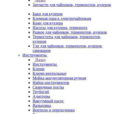
Назад
Запчасти для чайников, термопотов, кулеров
Баки для кулеров
Клемная пара к электрочайникам
Кран для куллера
Насосы для куллера, термопота
Разное для чайников, термопотов, кулеров
Термостаты для чайников, термопотов,
кулеров
Тэн для чайников, термопотов, кулеров,
самоваров
Инструменты
Назад
Инструменты
Клещи
Ключи вентильные
Мойка аккумуляторная ручная
Набор инструментов
Сварочные посты
Трубогиб
Aдаптеры
Вакуумный насос
Вальцовка
Вентили и переходники