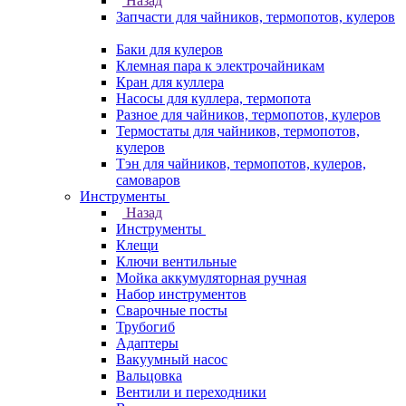
Назад
Запчасти для чайников, термопотов, кулеров
Баки для кулеров
Клемная пара к электрочайникам
Кран для куллера
Насосы для куллера, термопота
Разное для чайников, термопотов, кулеров
Термостаты для чайников, термопотов,
кулеров
Тэн для чайников, термопотов, кулеров,
самоваров
Инструменты
Назад
Инструменты
Клещи
Ключи вентильные
Мойка аккумуляторная ручная
Набор инструментов
Сварочные посты
Трубогиб
Aдаптеры
Вакуумный насос
Вальцовка
Вентили и переходники