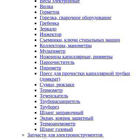
Весы электронные
Вилка
Герметик
Горелка, сварочное оборудование
Гребенка
Зеркало
Инжектор
Съемники, ключи стиральных машин
Коллекторы, манометры
Мультиметр
Ножницы капиллярные, риммеры
Пароочиститель
Пирометр
Пресс для прочистки капиллярной трубки
(домкрат)
Сумки, рюкзаки
Термометр
Течеискатель
Труборасширитель
Труборез
Шланг заправочный
Экран, коврик защитный
Термоанемометр
Шланг газовый
Запчасти для электроинструментов