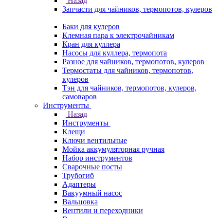
Назад
Запчасти для чайников, термопотов, кулеров
Баки для кулеров
Клемная пара к электрочайникам
Кран для куллера
Насосы для куллера, термопота
Разное для чайников, термопотов, кулеров
Термостаты для чайников, термопотов,
кулеров
Тэн для чайников, термопотов, кулеров,
самоваров
Инструменты
Назад
Инструменты
Клещи
Ключи вентильные
Мойка аккумуляторная ручная
Набор инструментов
Сварочные посты
Трубогиб
Aдаптеры
Вакуумный насос
Вальцовка
Вентили и переходники