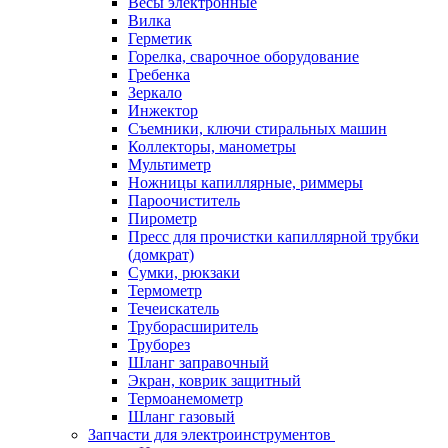
Весы электронные
Вилка
Герметик
Горелка, сварочное оборудование
Гребенка
Зеркало
Инжектор
Съемники, ключи стиральных машин
Коллекторы, манометры
Мультиметр
Ножницы капиллярные, риммеры
Пароочиститель
Пирометр
Пресс для прочистки капиллярной трубки
(домкрат)
Сумки, рюкзаки
Термометр
Течеискатель
Труборасширитель
Труборез
Шланг заправочный
Экран, коврик защитный
Термоанемометр
Шланг газовый
Запчасти для электроинструментов