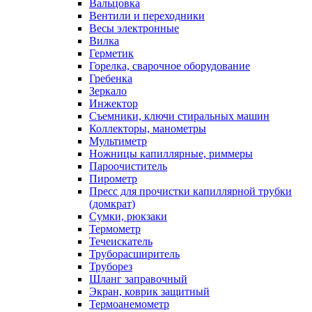
Вальцовка
Вентили и переходники
Весы электронные
Вилка
Герметик
Горелка, сварочное оборудование
Гребенка
Зеркало
Инжектор
Съемники, ключи стиральных машин
Коллекторы, манометры
Мультиметр
Ножницы капиллярные, риммеры
Пароочиститель
Пирометр
Пресс для прочистки капиллярной трубки
(домкрат)
Сумки, рюкзаки
Термометр
Течеискатель
Труборасширитель
Труборез
Шланг заправочный
Экран, коврик защитный
Термоанемометр