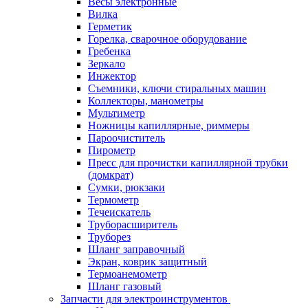
Весы электронные
Вилка
Герметик
Горелка, сварочное оборудование
Гребенка
Зеркало
Инжектор
Съемники, ключи стиральных машин
Коллекторы, манометры
Мультиметр
Ножницы капиллярные, риммеры
Пароочиститель
Пирометр
Пресс для прочистки капиллярной трубки
(домкрат)
Сумки, рюкзаки
Термометр
Течеискатель
Труборасширитель
Труборез
Шланг заправочный
Экран, коврик защитный
Термоанемометр
Шланг газовый
Запчасти для электроинструментов