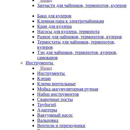
Назад
Запчасти для чайников, термопотов, кулеров
Баки для кулеров
Клемная пара к электрочайникам
Кран для куллера
Насосы для куллера, термопота
Разное для чайников, термопотов, кулеров
Термостаты для чайников, термопотов,
кулеров
Тэн для чайников, термопотов, кулеров,
самоваров
Инструменты
Назад
Инструменты
Клещи
Ключи вентильные
Мойка аккумуляторная ручная
Набор инструментов
Сварочные посты
Трубогиб
Aдаптеры
Вакуумный насос
Вальцовка
Вентили и переходники