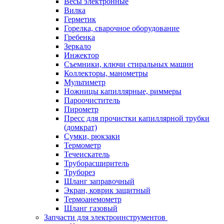
Весы электронные
Вилка
Герметик
Горелка, сварочное оборудование
Гребенка
Зеркало
Инжектор
Съемники, ключи стиральных машин
Коллекторы, манометры
Мультиметр
Ножницы капиллярные, риммеры
Пароочиститель
Пирометр
Пресс для прочистки капиллярной трубки
(домкрат)
Сумки, рюкзаки
Термометр
Течеискатель
Труборасширитель
Труборез
Шланг заправочный
Экран, коврик защитный
Термоанемометр
Шланг газовый
Запчасти для электроинструментов