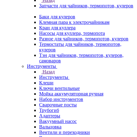
Назад
Запчасти для чайников, термопотов, кулеров
Баки для кулеров
Клемная пара к электрочайникам
Кран для куллера
Насосы для куллера, термопота
Разное для чайников, термопотов, кулеров
Термостаты для чайников, термопотов,
кулеров
Тэн для чайников, термопотов, кулеров,
самоваров
Инструменты
Назад
Инструменты
Клещи
Ключи вентильные
Мойка аккумуляторная ручная
Набор инструментов
Сварочные посты
Трубогиб
Aдаптеры
Вакуумный насос
Вальцовка
Вентили и переходники