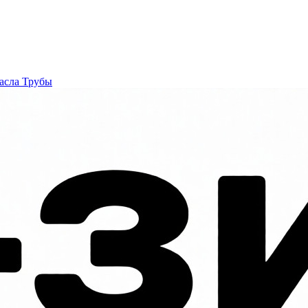
асла
Трубы