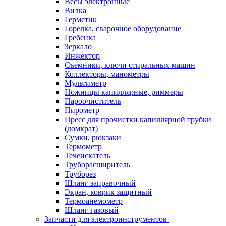
Весы электронные
Вилка
Герметик
Горелка, сварочное оборудование
Гребенка
Зеркало
Инжектор
Съемники, ключи стиральных машин
Коллекторы, манометры
Мультиметр
Ножницы капиллярные, риммеры
Пароочиститель
Пирометр
Пресс для прочистки капиллярной трубки
(домкрат)
Сумки, рюкзаки
Термометр
Течеискатель
Труборасширитель
Труборез
Шланг заправочный
Экран, коврик защитный
Термоанемометр
Шланг газовый
Запчасти для электроинструментов