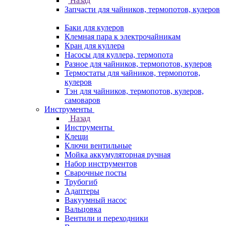
Назад
Запчасти для чайников, термопотов, кулеров
Баки для кулеров
Клемная пара к электрочайникам
Кран для куллера
Насосы для куллера, термопота
Разное для чайников, термопотов, кулеров
Термостаты для чайников, термопотов,
кулеров
Тэн для чайников, термопотов, кулеров,
самоваров
Инструменты
Назад
Инструменты
Клещи
Ключи вентильные
Мойка аккумуляторная ручная
Набор инструментов
Сварочные посты
Трубогиб
Aдаптеры
Вакуумный насос
Вальцовка
Вентили и переходники