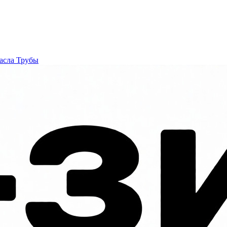
асла
Трубы