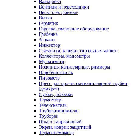
Вальцовка
Вентили и переходники
Весы электронные
Вилка
Герметик
Горелка, сварочное оборудование
Гребенка
Зеркало
Инжектор
Съемники, ключи стиральных машин
Коллекторы, манометры
Мультиметр
Ножницы капиллярные, риммеры
Пароочиститель
Пирометр
Пресс для прочистки капиллярной трубки
(домкрат)
Сумки, рюкзаки
Термометр
Течеискатель
Труборасширитель
Труборез
Шланг заправочный
Экран, коврик защитный
Термоанемометр