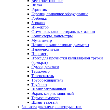
Весы электронные
Вилка
Герметик
Горелка, сварочное оборудование
Гребенка
Зеркало
Инжектор
Съемники, ключи стиральных машин
Коллекторы, манометры
Мультиметр
Ножницы капиллярные, риммеры
Пароочиститель
Пирометр
Пресс для прочистки капиллярной трубки
(домкрат)
Сумки, рюкзаки
Термометр
Течеискатель
Труборасширитель
Труборез
Шланг заправочный
Экран, коврик защитный
Термоанемометр
Шланг газовый
Запчасти для электроинструментов