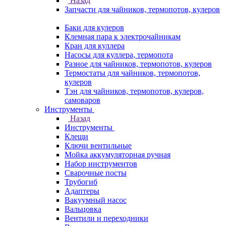
Назад
Запчасти для чайников, термопотов, кулеров
Баки для кулеров
Клемная пара к электрочайникам
Кран для куллера
Насосы для куллера, термопота
Разное для чайников, термопотов, кулеров
Термостаты для чайников, термопотов,
кулеров
Тэн для чайников, термопотов, кулеров,
самоваров
Инструменты
Назад
Инструменты
Клещи
Ключи вентильные
Мойка аккумуляторная ручная
Набор инструментов
Сварочные посты
Трубогиб
Aдаптеры
Вакуумный насос
Вальцовка
Вентили и переходники