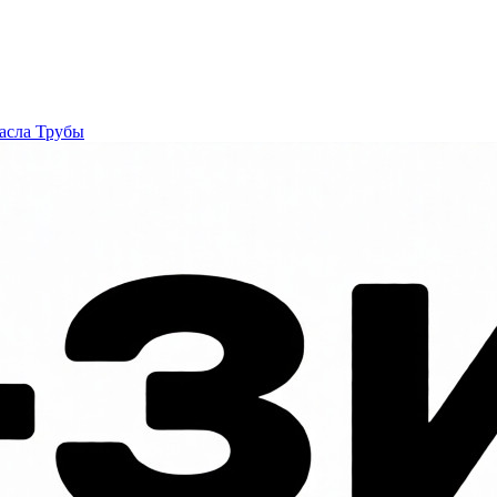
асла
Трубы