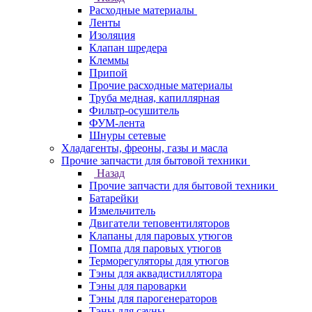
Расходные материалы
Ленты
Изоляция
Клапан шредера
Клеммы
Припой
Прочие расходные материалы
Труба медная, капиллярная
Фильтр-осушитель
ФУМ-лента
Шнуры сетевые
Хладагенты, фреоны, газы и масла
Прочие запчасти для бытовой техники
Назад
Прочие запчасти для бытовой техники
Батарейки
Измельчитель
Двигатели теповентиляторов
Клапаны для паровых утюгов
Помпа для паровых утюгов
Терморегуляторы для утюгов
Тэны для аквадистиллятора
Тэны для пароварки
Тэны для парогенераторов
Тэны для сауны