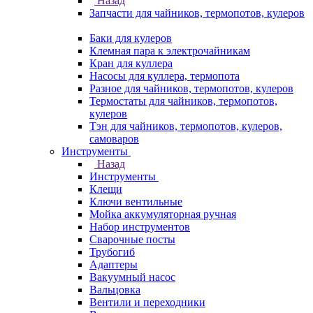
Назад
Запчасти для чайников, термопотов, кулеров
Баки для кулеров
Клемная пара к электрочайникам
Кран для куллера
Насосы для куллера, термопота
Разное для чайников, термопотов, кулеров
Термостаты для чайников, термопотов,
кулеров
Тэн для чайников, термопотов, кулеров,
самоваров
Инструменты
Назад
Инструменты
Клещи
Ключи вентильные
Мойка аккумуляторная ручная
Набор инструментов
Сварочные посты
Трубогиб
Aдаптеры
Вакуумный насос
Вальцовка
Вентили и переходники