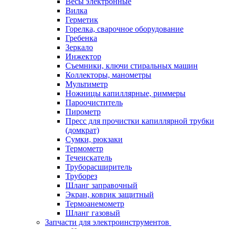
Весы электронные
Вилка
Герметик
Горелка, сварочное оборудование
Гребенка
Зеркало
Инжектор
Съемники, ключи стиральных машин
Коллекторы, манометры
Мультиметр
Ножницы капиллярные, риммеры
Пароочиститель
Пирометр
Пресс для прочистки капиллярной трубки
(домкрат)
Сумки, рюкзаки
Термометр
Течеискатель
Труборасширитель
Труборез
Шланг заправочный
Экран, коврик защитный
Термоанемометр
Шланг газовый
Запчасти для электроинструментов