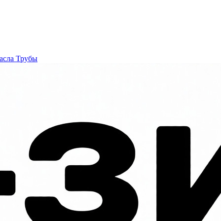
асла
Трубы