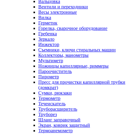
Вальцовка
Вентили и переходники
Весы электронные
Вилка
Герметик
Горелка, сварочное оборудование
Гребенка
Зеркало
Инжектор
Съемники, ключи стиральных машин
Коллекторы, манометры
Мультиметр
Ножницы капиллярные, риммеры
Пароочиститель
Пирометр
Пресс для прочистки капиллярной трубки
(домкрат)
Сумки, рюкзаки
Термометр
Течеискатель
Труборасширитель
Труборез
Шланг заправочный
Экран, коврик защитный
Термоанемометр